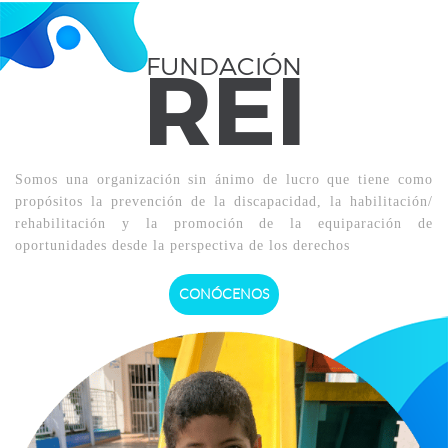
REI
FUNDACIÓN
Somos una organización sin ánimo de lucro que tiene como
propósitos la prevención de la discapacidad, la habilitación/
rehabilitación y la promoción de la equiparación de
oportunidades desde la perspectiva de los derechos
CONÓCENOS