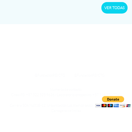
VER TODAS
@FundacionREICTG
@FundacionREICTG
Números de contacto:
Citas IPS: +57 322 525 9636 / Laboratorio ortopédico: +57 316 270 7761
Carrera 50A No31B-12, Urbanización Los Álamos sector los 4 vientos, Olaya
Cartagena de Indias
Política de Tratamiento de Datos
Política de Seguridad Información Fundación REI